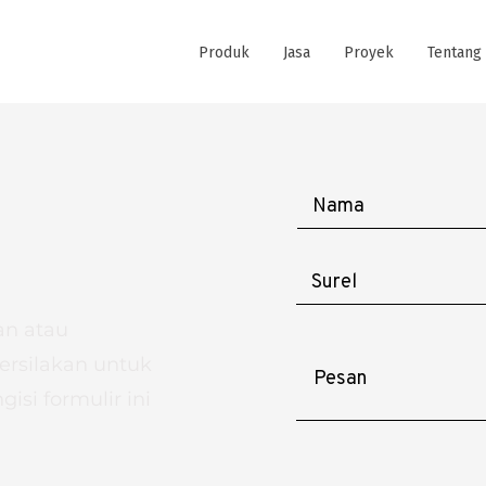
Produk
Jasa
Proyek
Tentang
an atau
ersilakan untuk
si formulir ini