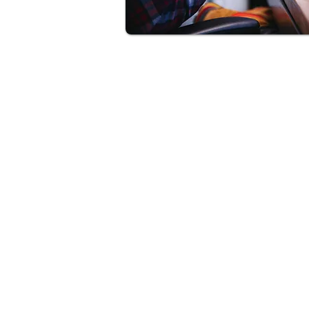
PT. Aksel Kreasi Utama
Philips
Indovickers
Faircraftz
Accenta
GreenControls