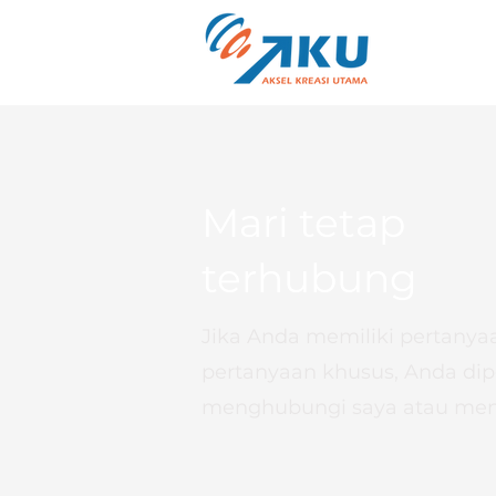
Mari tetap
terhubung
Jika Anda memiliki pertanya
pertanyaan khusus, Anda dip
menghubungi saya atau mengi