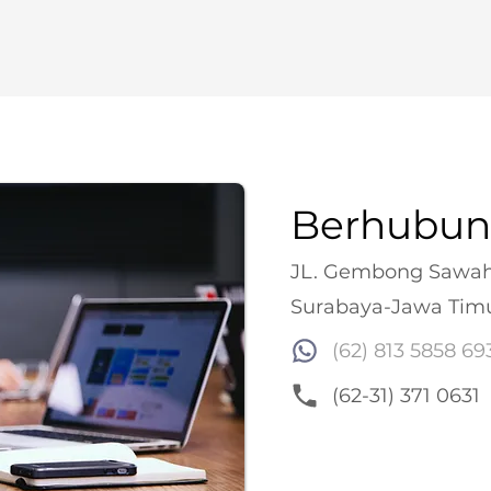
Berhubu
JL. Gembong Sawah
Surabaya-Jawa Timu
(62) 813 5858 69
(62-31) 371 0631