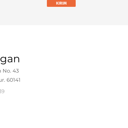
KIRIM
ngan
 No. 43
r. 60141
39