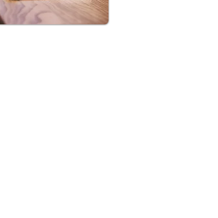
Perusahaan Grup Kami
Ko
PT AKSEL KREASI UTAMA
Jl. Gunung Sahari Raya No 41
Jakarta Pusat – Jakarta. 12729
Telepon : (62-21) 659 2031
Faks : (62-21) 659 2046
Website :
www.akselku.com
SEE ALL